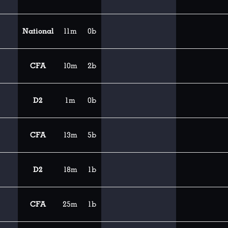
National
11m
0b
CFA
10m
2b
D2
1m
0b
CFA
13m
5b
D2
18m
1b
CFA
25m
1b