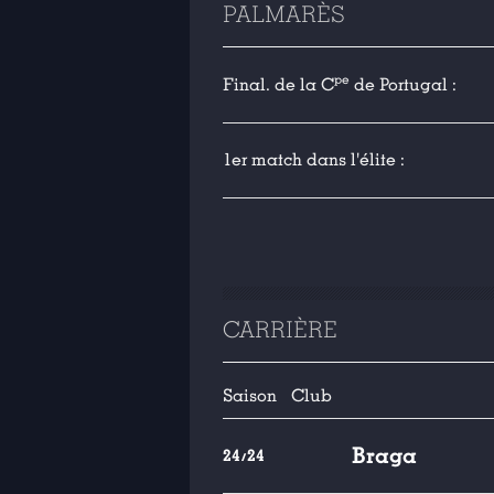
PALMARÈS
pe
Final. de la C
de Portugal :
1er match dans l'élite :
CARRIÈRE
Saison
Club
Braga
24/24