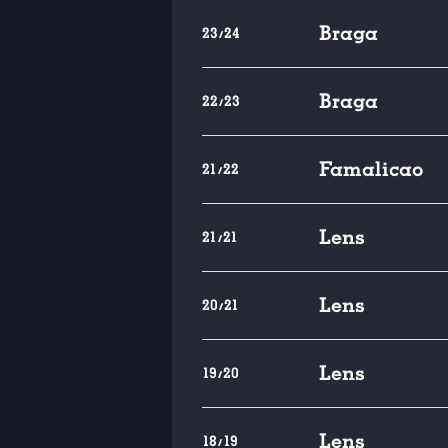
Braga
23/24
Braga
22/23
Famalicao
21/22
Lens
21/21
Lens
20/21
Lens
19/20
Lens
18/19