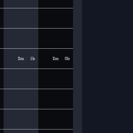
2m
1b
2m
0b