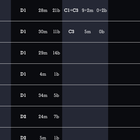
D1
28m
21b
C1+C3
9+2m
0+2b
D1
30m
11b
C3
5m
0b
D1
29m
14b
D1
4m
1b
D1
34m
5b
D2
24m
7b
D2
5m
1b