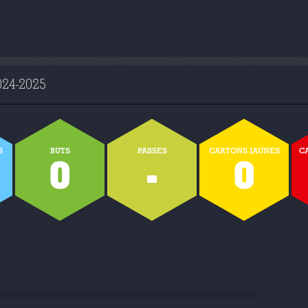
4-2025
S
BUTS
PASSES
CARTONS JAUNES
C
0
-
0