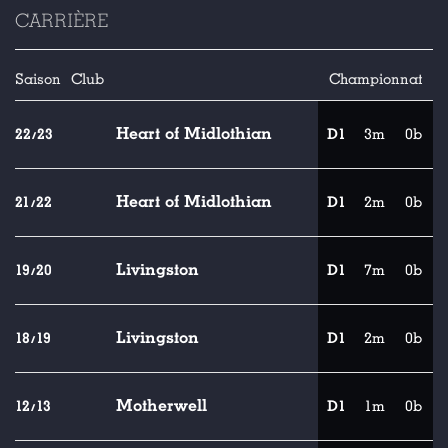
CARRIÈRE
Saison
Club
Championnat
Heart of Midlothian
22/23
D1
3m
0b
Heart of Midlothian
21/22
D1
2m
0b
Livingston
19/20
D1
7m
0b
Livingston
18/19
D1
2m
0b
Motherwell
12/13
D1
1m
0b