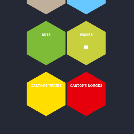
BUTS
PASSES
-
CARTONS JAUNES
CARTONS ROUGES