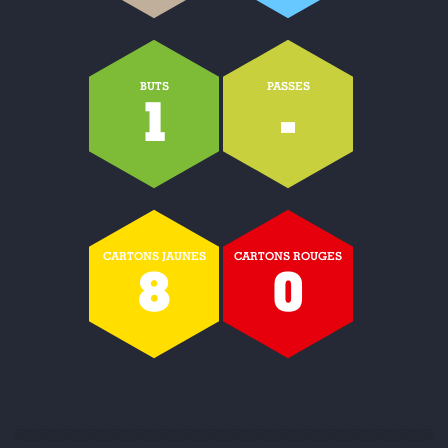
BUTS
PASSES
1
-
CARTONS JAUNES
CARTONS ROUGES
8
0