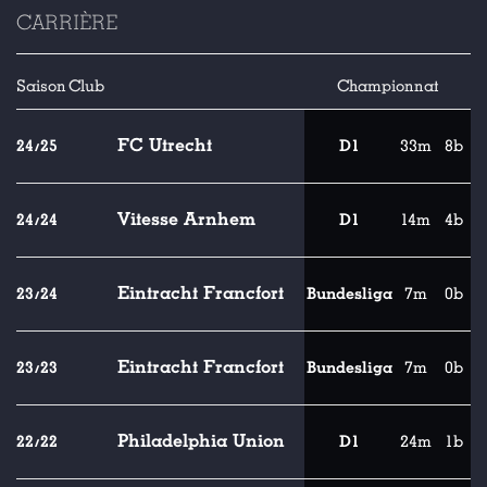
CARRIÈRE
Saison
Club
Championnat
FC Utrecht
24/25
D1
33m
8b
Vitesse Arnhem
24/24
D1
14m
4b
Eintracht Francfort
23/24
Bundesliga
7m
0b
Eintracht Francfort
23/23
Bundesliga
7m
0b
Philadelphia Union
22/22
D1
24m
1b