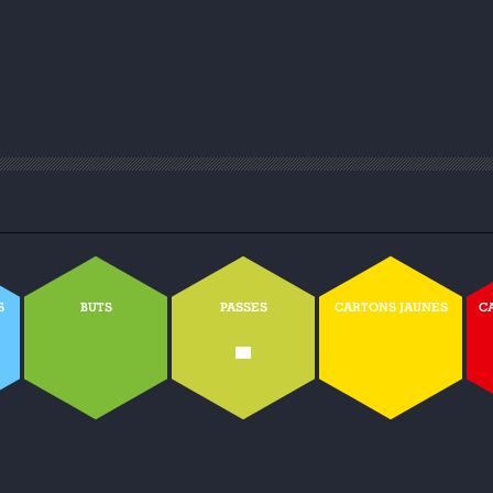
S
BUTS
PASSES
CARTONS JAUNES
C
-