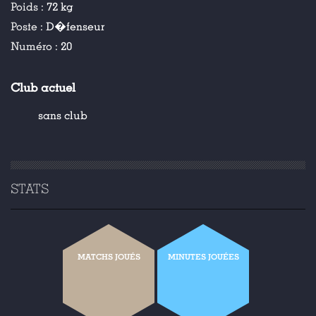
Poids :
72 kg
Poste :
D�fenseur
Numéro :
20
Club actuel
sans club
STATS
MATCHS JOUÉS
MINUTES JOUÉES