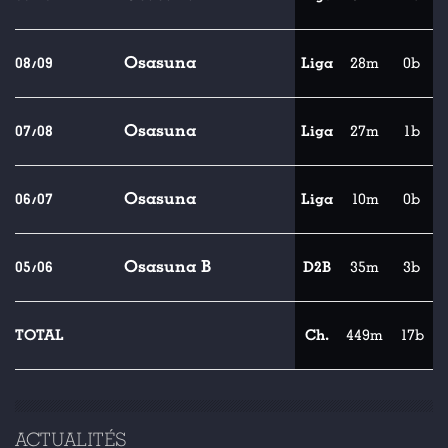
Osasuna
08/09
Liga
28m
0b
Osasuna
07/08
Liga
27m
1b
Osasuna
06/07
Liga
10m
0b
Osasuna B
05/06
D2B
35m
3b
TOTAL
Ch.
449m
17b
ACTUALITÉS