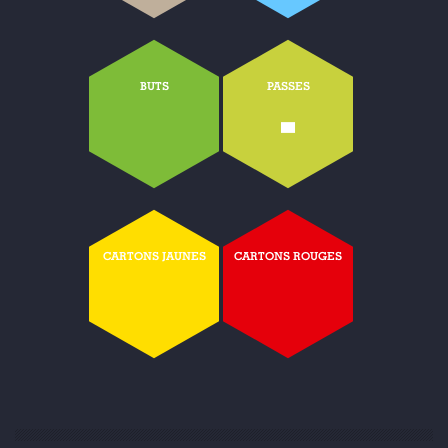
BUTS
PASSES
-
CARTONS JAUNES
CARTONS ROUGES