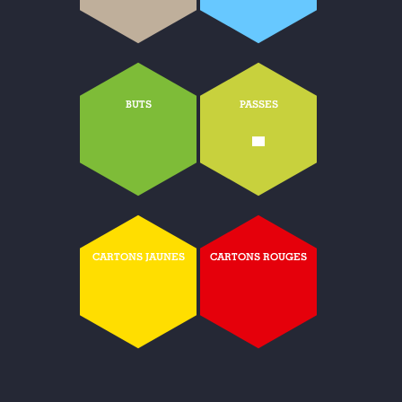
BUTS
PASSES
-
CARTONS JAUNES
CARTONS ROUGES