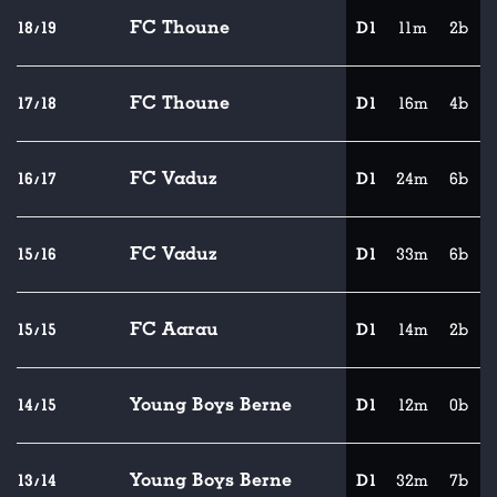
FC Thoune
18/19
D1
11m
2b
FC Thoune
17/18
D1
16m
4b
FC Vaduz
16/17
D1
24m
6b
FC Vaduz
15/16
D1
33m
6b
FC Aarau
15/15
D1
14m
2b
Young Boys Berne
14/15
D1
12m
0b
Young Boys Berne
13/14
D1
32m
7b