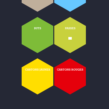
BUTS
PASSES
-
CARTONS JAUNES
CARTONS ROUGES