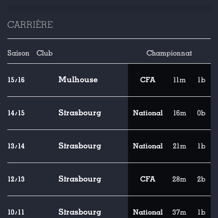
CARRIÈRE
Saison
Club
Championnat
Mulhouse
15/16
CFA
11m
1b
Strasbourg
14/15
National
16m
0b
Strasbourg
13/14
National
21m
1b
Strasbourg
12/13
CFA
28m
2b
Strasbourg
10/11
National
37m
1b