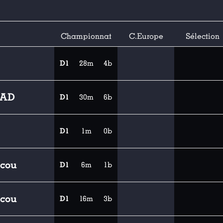
Championnat
C.Europe
Sélection
D1
28m
4b
SAD
D1
30m
6b
D1
1m
0b
cou
D1
6m
1b
cou
D1
16m
3b