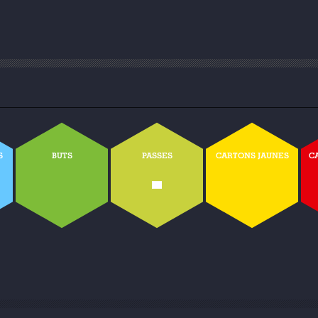
S
BUTS
PASSES
CARTONS JAUNES
C
-