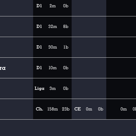
D1
2m
0b
D1
32m
8b
D1
30m
1b
ra
D1
10m
0b
Liga
3m
0b
Ch.
158m
23b
CE
0m
0b
0m
0