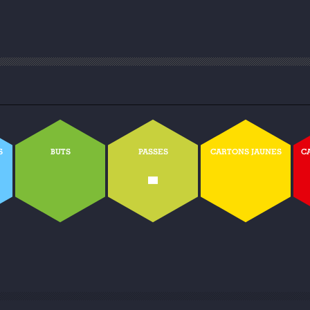
S
BUTS
PASSES
CARTONS JAUNES
C
-