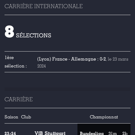
CARRIÈRE INTERNATIONALE
8
SÉLECTIONS
1ère
(Lyon) France - Allemagne : 0-2
, le 23 mars
sélection :
2024
CARRIÈRE
Saison
Club
Championnat
VfB Stuttgart
23/24
Bundesliga
31m
2b