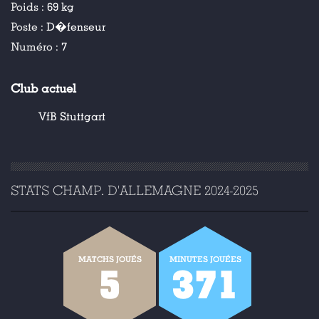
Poids :
69 kg
Poste :
D�fenseur
Numéro :
7
Club actuel
VfB Stuttgart
STATS CHAMP. D'ALLEMAGNE 2024-2025
MATCHS JOUÉS
MINUTES JOUÉES
5
371