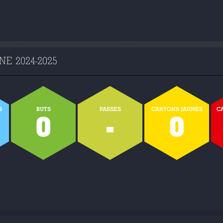
E 2024-2025
S
BUTS
PASSES
CARTONS JAUNES
C
0
-
0