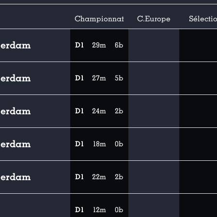
Championnat
C.Europe
Sélecti
tterdam
D1
29m
6b
tterdam
D1
27m
5b
tterdam
D1
24m
2b
tterdam
D1
18m
0b
tterdam
D1
22m
2b
D1
12m
0b