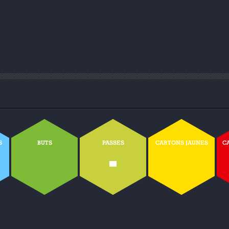
S
BUTS
PASSES
CARTONS JAUNES
C
-