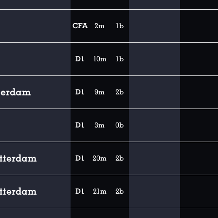
CFA
2m
1b
D1
10m
1b
tterdam
D1
9m
2b
D1
3m
0b
tterdam
D1
20m
2b
tterdam
D1
21m
2b