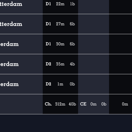
tterdam
D1
22m
1b
tterdam
D1
27m
6b
tterdam
D1
30m
6b
tterdam
D2
35m
4b
tterdam
D2
1m
0b
Ch.
312m
40b
CE
0m
0b
0m