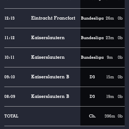
Eintracht Francfort
12/13
Bundesliga
26m
0b
Kaiserslautern
11/12
Bundesliga
23m
0b
Kaiserslautern
10/11
Bundesliga
9m
0b
Kaiserslautern B
09/10
D3
15m
0b
Kaiserslautern B
08/09
D3
19m
0b
TOTAL
Ch.
396m
0b