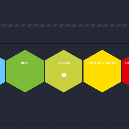
S
BUTS
PASSES
CARTONS JAUNES
C
-