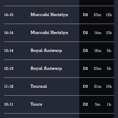
Maccabi Hertzlya
14/15
D2
23m
12b
Maccabi Hertzlya
14/14
D2
14m
10b
Royal Antwerp
13/14
D2
16m
5b
Royal Antwerp
12/13
D2
23m
5b
Tournai
11/12
D3
21m
10b
Tours
10/11
D2
3m
1b