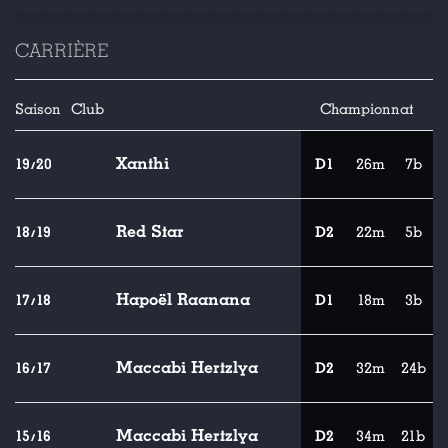
CARRIÈRE
Saison
Club
Championnat
Xanthi
19/20
D1
26m
7b
Red Star
18/19
D2
22m
5b
Hapoël Raanana
17/18
D1
18m
3b
Maccabi Hertzlya
16/17
D2
32m
24b
Maccabi Hertzlya
15/16
D2
34m
21b