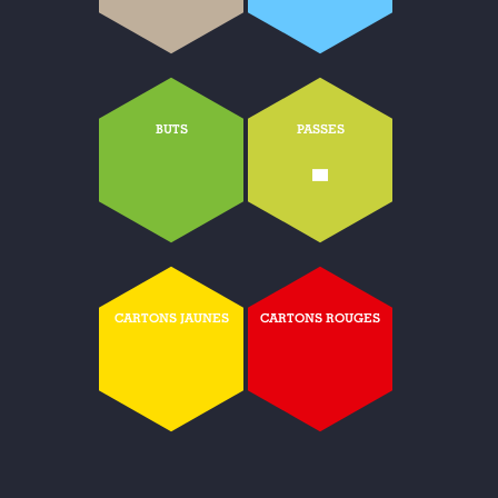
BUTS
PASSES
-
CARTONS JAUNES
CARTONS ROUGES