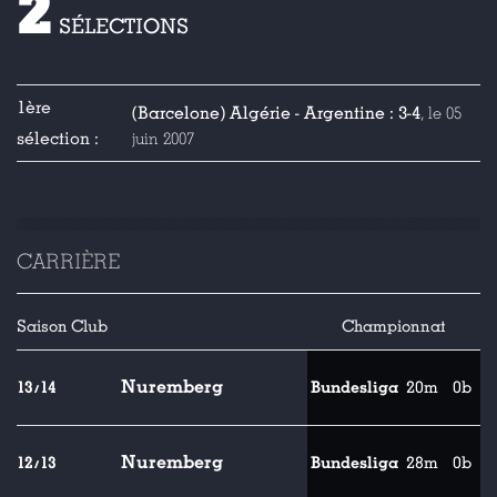
2
SÉLECTIONS
1ère
(Barcelone) Algérie - Argentine : 3-4
, le 05
sélection :
juin 2007
CARRIÈRE
Saison
Club
Championnat
Nuremberg
13/14
Bundesliga
20m
0b
Nuremberg
12/13
Bundesliga
28m
0b