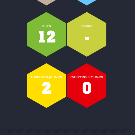
BUTS
PASSES
12
-
CARTONS JAUNES
CARTONS ROUGES
2
0