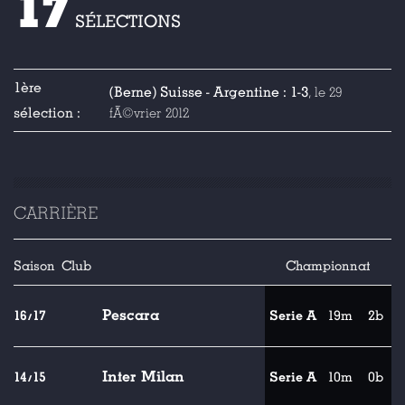
17
SÉLECTIONS
1ère
(Berne) Suisse - Argentine : 1-3
, le 29
sélection :
fÃ©vrier 2012
CARRIÈRE
Saison
Club
Championnat
Pescara
16/17
Serie A
19m
2b
Inter Milan
14/15
Serie A
10m
0b