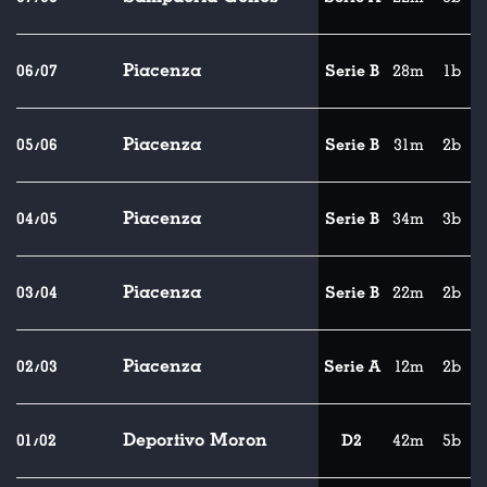
Piacenza
06/07
Serie B
28m
1b
Piacenza
05/06
Serie B
31m
2b
Piacenza
04/05
Serie B
34m
3b
Piacenza
03/04
Serie B
22m
2b
Piacenza
02/03
Serie A
12m
2b
Deportivo Moron
01/02
D2
42m
5b