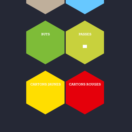
BUTS
PASSES
-
CARTONS JAUNES
CARTONS ROUGES