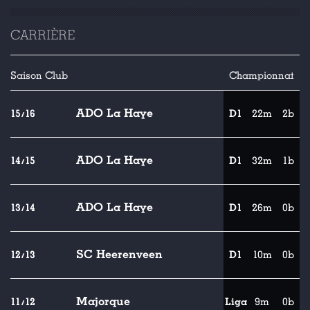
CARRIÈRE
Saison
Club
Championnat
ADO La Haye
15/16
D1
22m
2b
ADO La Haye
14/15
D1
32m
1b
ADO La Haye
13/14
D1
26m
0b
SC Heerenveen
12/13
D1
10m
0b
Majorque
11/12
Liga
9m
0b