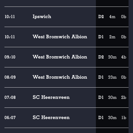
Ipswich
10/11
D2
4m
0b
West Bromwich Albion
10/11
D1
2m
0b
West Bromwich Albion
09/10
D2
30m
4b
West Bromwich Albion
08/09
D1
33m
0b
SC Heerenveen
07/08
D1
30m
2b
SC Heerenveen
06/07
D1
30m
1b