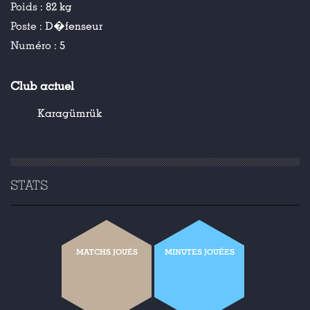
Poids :
82 kg
Poste :
D�fenseur
Numéro :
5
Club actuel
Karagümrük
STATS
MATCHS JOUÉS
MINUTES JOUÉES