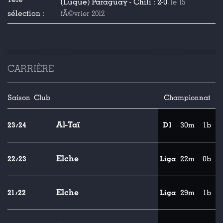
(Luque) Paraguay - Chili : 2-0
, le 15
sélection :
fÃ©vrier 2012
CARRIÈRE
Saison
Club
Championnat
Al-Taï
23/24
D1
30m
1b
Elche
22/23
Liga
22m
0b
Elche
21/22
Liga
29m
1b