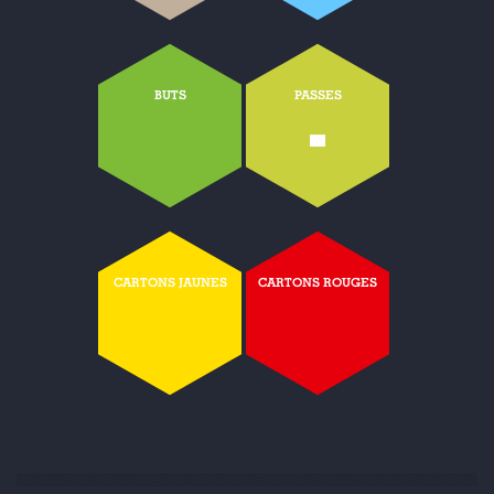
BUTS
PASSES
-
CARTONS JAUNES
CARTONS ROUGES