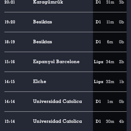
Karagümrük
20/21
D1
31m
3b
Besiktas
19/20
D1
11m
0b
Besiktas
18/19
D1
6m
0b
Espanyol Barcelone
15/16
Liga
34m
2b
Elche
14/15
Liga
32m
1b
Universidad Catolica
14/14
D1
1m
0b
Universidad Catolica
13/14
D1
30m
4b