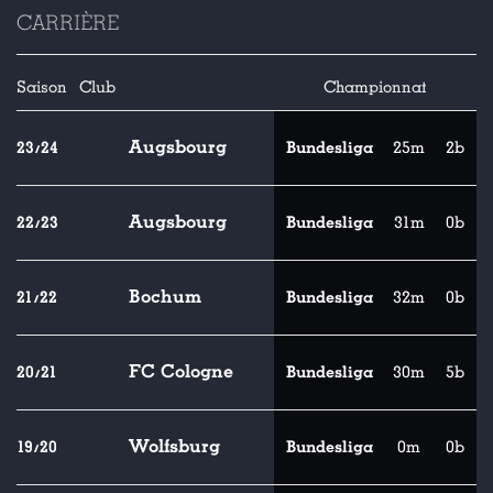
CARRIÈRE
Saison
Club
Championnat
Augsbourg
23/24
Bundesliga
25m
2b
Augsbourg
22/23
Bundesliga
31m
0b
Bochum
21/22
Bundesliga
32m
0b
FC Cologne
20/21
Bundesliga
30m
5b
Wolfsburg
19/20
Bundesliga
0m
0b