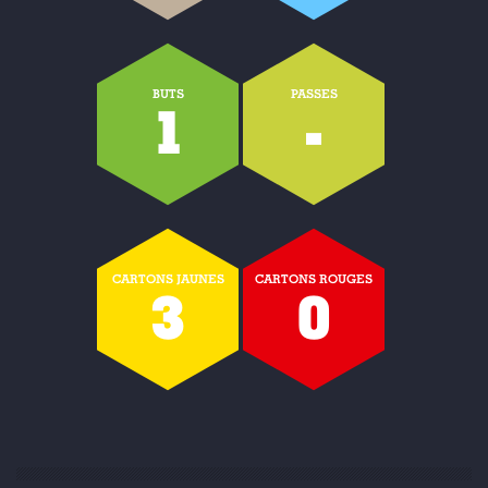
BUTS
PASSES
1
-
CARTONS JAUNES
CARTONS ROUGES
3
0