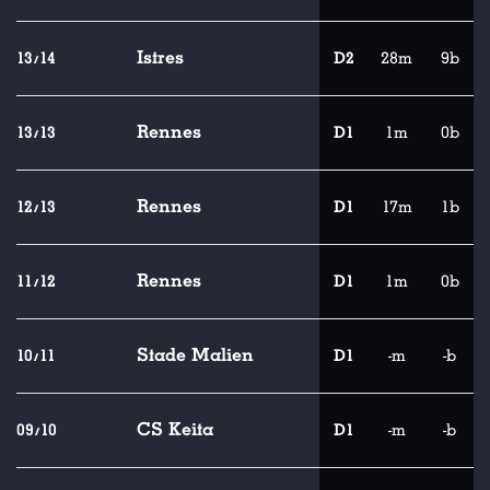
Istres
13/14
D2
28m
9b
Rennes
13/13
D1
1m
0b
Rennes
12/13
D1
17m
1b
Rennes
11/12
D1
1m
0b
Stade Malien
10/11
D1
-m
-b
CS Keita
09/10
D1
-m
-b