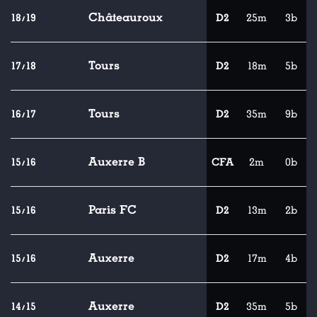
Châteauroux
18/19
D2
25m
3b
Tours
17/18
D2
18m
5b
Tours
16/17
D2
35m
9b
Auxerre B
15/16
CFA
2m
0b
Paris FC
15/16
D2
13m
2b
Auxerre
15/16
D2
17m
4b
Auxerre
14/15
D2
35m
5b