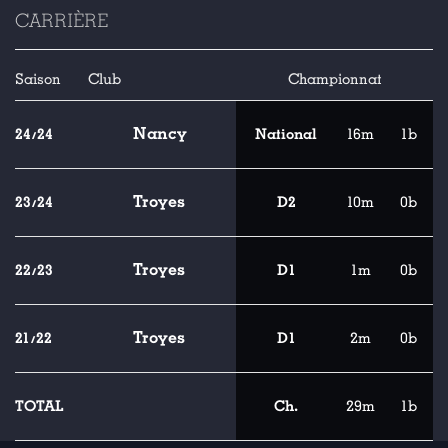
CARRIÈRE
Saison
Club
Championnat
Nancy
24/24
National
16m
1b
Troyes
23/24
D2
10m
0b
Troyes
22/23
D1
1m
0b
Troyes
21/22
D1
2m
0b
TOTAL
Ch.
29m
1b