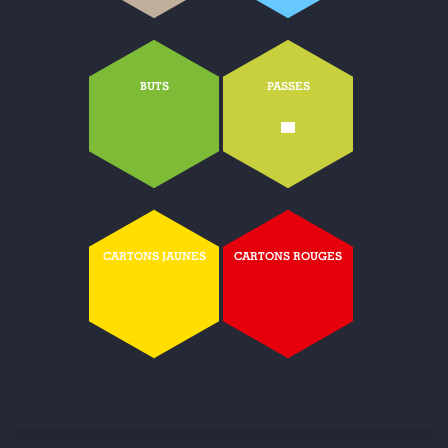
BUTS
PASSES
-
CARTONS JAUNES
CARTONS ROUGES