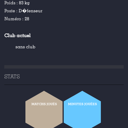
Poids :
83 kg
Poste :
D�fenseur
Numéro :
28
Club actuel
sans club
STATS
MATCHS JOUÉS
MINUTES JOUÉES