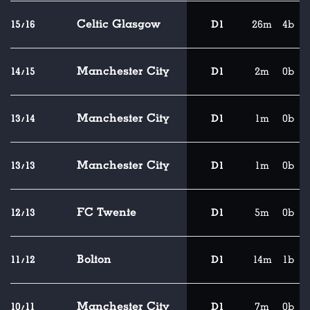
Celtic Glasgow
15/16
D1
26m
4b
Manchester City
14/15
D1
2m
0b
Manchester City
13/14
D1
1m
0b
Manchester City
13/13
D1
1m
0b
FC Twente
12/13
D1
5m
0b
Bolton
11/12
D1
14m
1b
Manchester City
10/11
D1
7m
0b