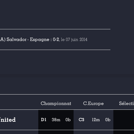
A) Salvador - Espagne : 0-2
, le 07 juin 2014
Championnat
C.Europe
Sélect
nited
D1
38m
0b
C3
12m
0b