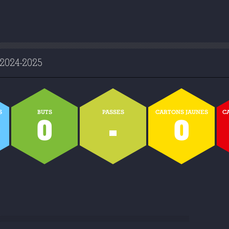
024-2025
S
BUTS
PASSES
CARTONS JAUNES
C
0
0
-
0