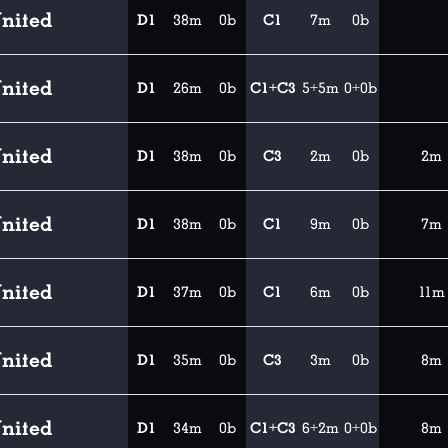
nited
D1
38m
0b
C1
7m
0b
nited
D1
26m
0b
C1+C3
5+5m
0+0b
nited
D1
38m
0b
C3
2m
0b
2m
nited
D1
38m
0b
C1
9m
0b
7m
nited
D1
37m
0b
C1
6m
0b
11m
nited
D1
35m
0b
C3
3m
0b
8m
nited
D1
34m
0b
C1+C3
6+2m
0+0b
8m