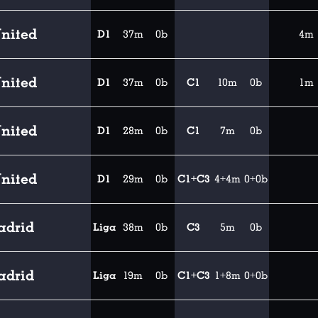
nited
D1
37m
0b
4m
nited
D1
37m
0b
C1
10m
0b
1m
nited
D1
28m
0b
C1
7m
0b
nited
D1
29m
0b
C1+C3
4+4m
0+0b
adrid
Liga
38m
0b
C3
5m
0b
adrid
Liga
19m
0b
C1+C3
1+8m
0+0b