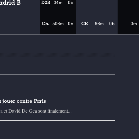
adrid B
D2B
34m
0b
Ch.
506m
0b
CE
96m
0b
0m
 jouer contre Paris
a et David De Gea sont finalement...