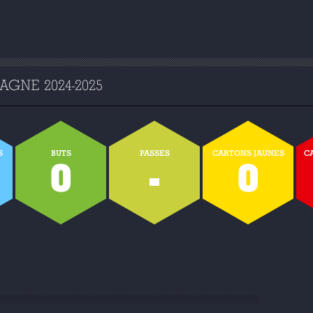
GNE 2024-2025
S
BUTS
PASSES
CARTONS JAUNES
C
0
-
0