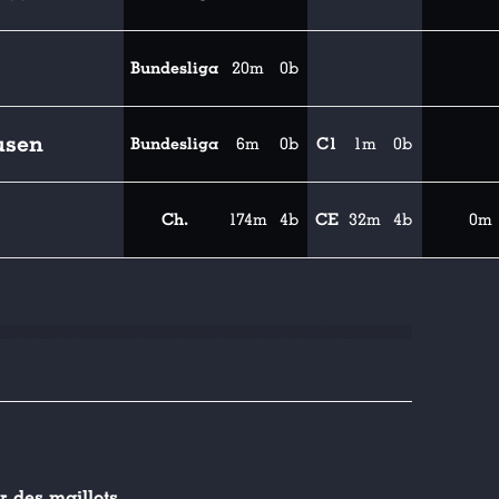
Bundesliga
20m
0b
usen
Bundesliga
6m
0b
C1
1m
0b
Ch.
174m
4b
CE
32m
4b
0m
 des maillots