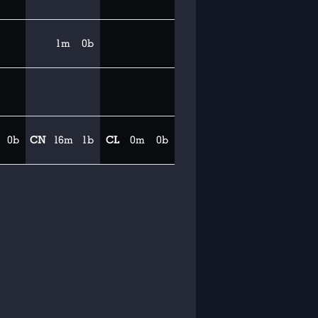
1m
0b
0b
CN
16m
1b
CL
0m
0b