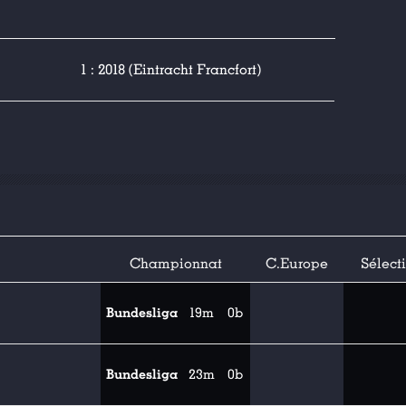
1 : 2018 (Eintracht Francfort)
Championnat
C.Europe
Sélect
Bundesliga
19m
0b
Bundesliga
23m
0b