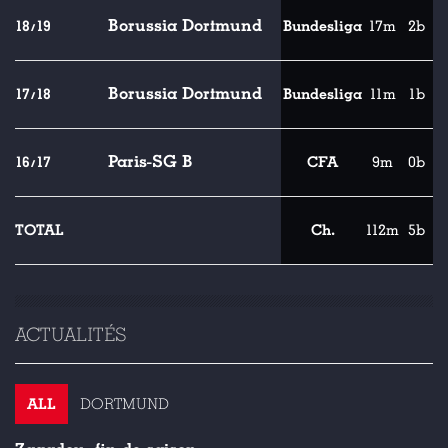
Borussia Dortmund
18/19
Bundesliga
17m
2b
Borussia Dortmund
17/18
Bundesliga
11m
1b
Paris-SG B
16/17
CFA
9m
0b
TOTAL
Ch.
112m
5b
ACTUALITÉS
ALL
DORTMUND