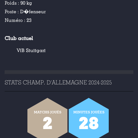
Poids :
90 kg
Poste :
D�fenseur
Numéro :
23
Club actuel
VfB Stuttgart
STATS CHAMP. D'ALLEMAGNE 2024-2025
MATCHS JOUÉS
MINUTES JOUÉES
2
28