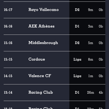
Rayo Vallecano
16/17
D2
9m
0b
AEK Athènes
16/16
D1
3m
0b
Middlesbrough
15/16
D2
5m
0b
Cordoue
15/15
Liga
8m
0b
Valence CF
14/15
Liga
1m
0b
Racing Club
13/14
D1
26m
4b
Racing Club