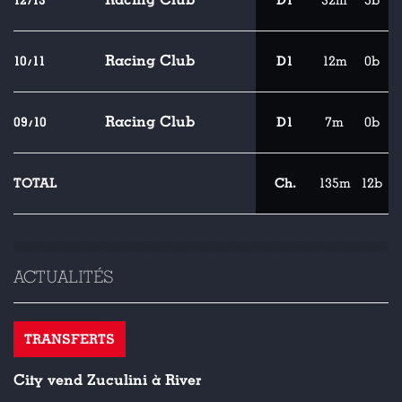
12/13
D1
32m
5b
Racing Club
10/11
D1
12m
0b
Racing Club
09/10
D1
7m
0b
TOTAL
Ch.
135m
12b
ACTUALITÉS
TRANSFERTS
City vend Zuculini à River