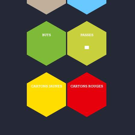
BUTS
PASSES
-
CARTONS JAUNES
CARTONS ROUGES