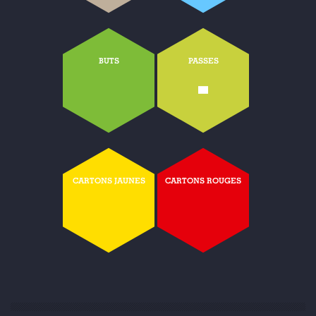
BUTS
PASSES
-
CARTONS JAUNES
CARTONS ROUGES