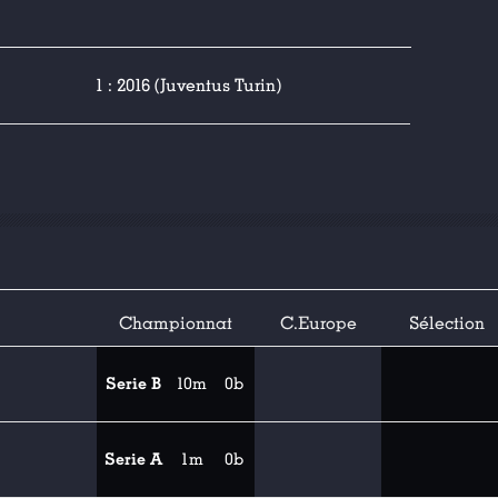
1 : 2016 (Juventus Turin)
Championnat
C.Europe
Sélection
Serie B
10m
0b
Serie A
1m
0b