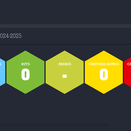
24-2025
S
BUTS
PASSES
CARTONS JAUNES
C
0
-
0