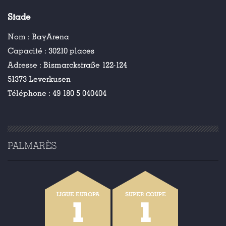
Stade
Nom :
BayArena
Capacité :
30210 places
Adresse :
Bismarckstraße 122-124
51373 Leverkusen
Téléphone :
49 180 5 040404
PALMARÈS
LIGUE EUROPA
SUPER COUPE
1
1