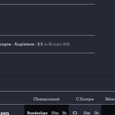
magne - Angleterre : 2-3
, le 26 mars 2016
Championnat
C.Europe
Sélec
usen
Bundesliga
33m
3b
C1
10m
0b