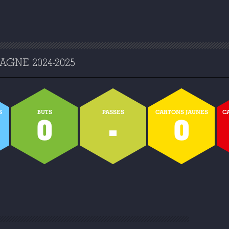
GNE 2024-2025
S
BUTS
PASSES
CARTONS JAUNES
C
0
-
0