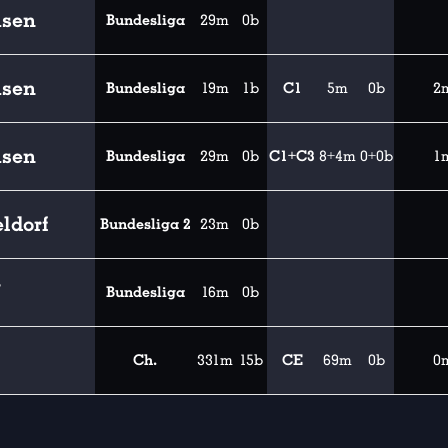
usen
Bundesliga
29m
0b
usen
Bundesliga
19m
1b
C1
5m
0b
2
usen
Bundesliga
29m
0b
C1+C3
8+4m
0+0b
1
ldorf
Bundesliga 2
23m
0b
Bundesliga
16m
0b
Ch.
331m
15b
CE
69m
0b
0