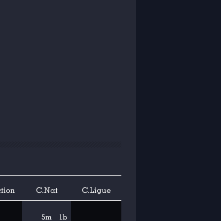
tion
C.Nat
C.Ligue
5m
1b