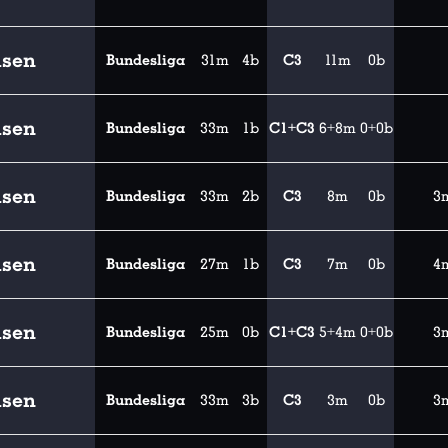
usen
Bundesliga
31m
4b
C3
11m
0b
usen
Bundesliga
33m
1b
C1+C3
6+8m
0+0b
usen
Bundesliga
33m
2b
C3
8m
0b
3
usen
Bundesliga
27m
1b
C3
7m
0b
4
usen
Bundesliga
25m
0b
C1+C3
5+4m
0+0b
3
usen
Bundesliga
33m
3b
C3
3m
0b
3