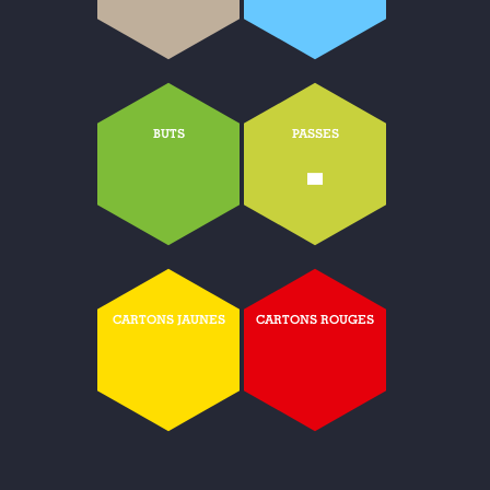
BUTS
PASSES
-
CARTONS JAUNES
CARTONS ROUGES