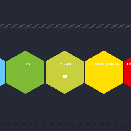
S
BUTS
PASSES
CARTONS JAUNES
C
-