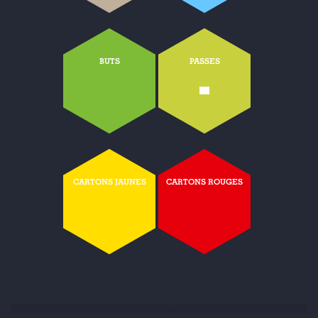
BUTS
PASSES
-
CARTONS JAUNES
CARTONS ROUGES