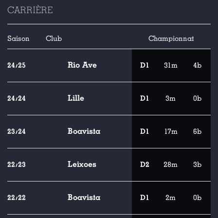
CARRIÈRE
Saison
Club
Championnat
Rio Ave
24/25
D1
31m
4b
Lille
24/24
D1
3m
0b
Boavista
23/24
D1
17m
6b
Leixoes
22/23
D2
28m
3b
Boavista
22/22
D1
2m
0b