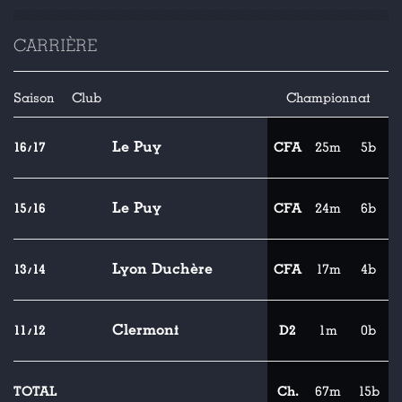
CARRIÈRE
Saison
Club
Championnat
Le Puy
16/17
CFA
25m
5b
Le Puy
15/16
CFA
24m
6b
Lyon Duchère
13/14
CFA
17m
4b
Clermont
11/12
D2
1m
0b
TOTAL
Ch.
67m
15b