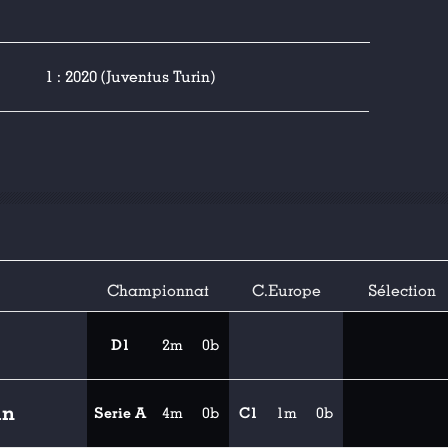
1 : 2020 (Juventus Turin)
Championnat
C.Europe
Sélection
D1
2m
0b
in
Serie A
4m
0b
C1
1m
0b