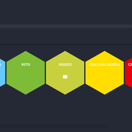
S
BUTS
PASSES
CARTONS JAUNES
C
-