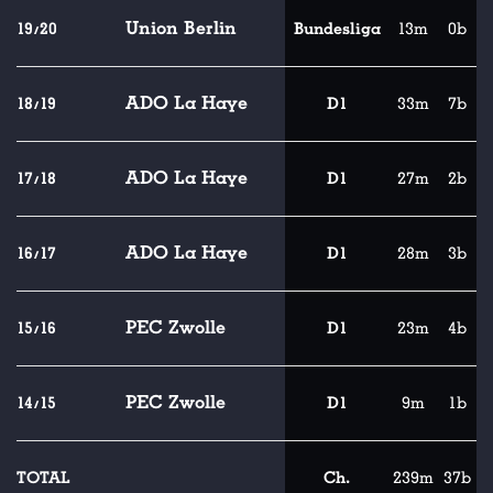
Union Berlin
19/20
Bundesliga
13m
0b
ADO La Haye
18/19
D1
33m
7b
ADO La Haye
17/18
D1
27m
2b
ADO La Haye
16/17
D1
28m
3b
PEC Zwolle
15/16
D1
23m
4b
PEC Zwolle
14/15
D1
9m
1b
TOTAL
Ch.
239m
37b