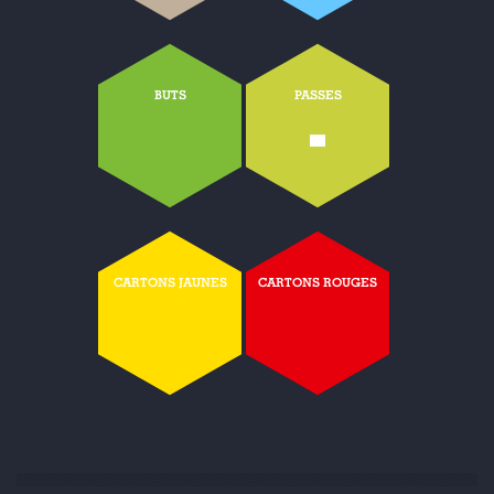
BUTS
PASSES
-
CARTONS JAUNES
CARTONS ROUGES