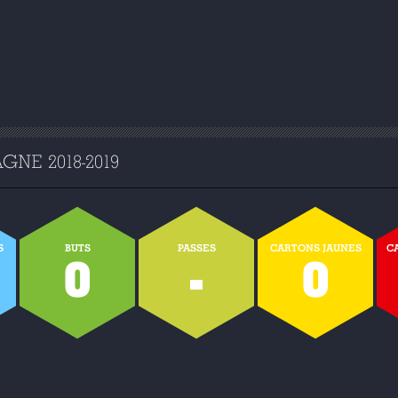
NE 2018-2019
S
BUTS
PASSES
CARTONS JAUNES
C
0
-
0