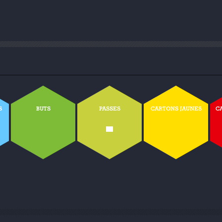
S
BUTS
PASSES
CARTONS JAUNES
C
-