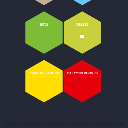
BUTS
PASSES
-
CARTONS JAUNES
CARTONS ROUGES