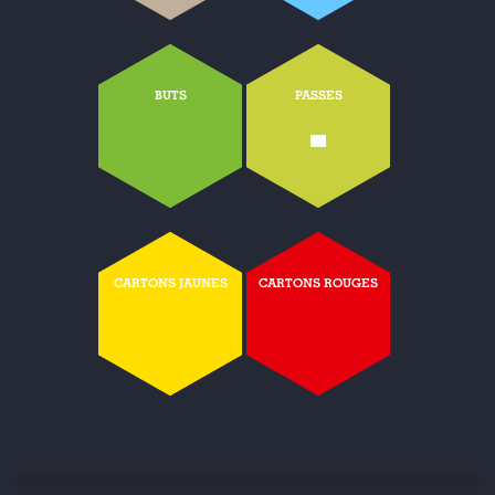
BUTS
PASSES
-
CARTONS JAUNES
CARTONS ROUGES