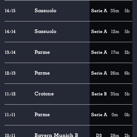
Sassuolo
14/15
Serie A
35m
5b
Sassuolo
14/14
Serie A
12m
5b
Parme
13/14
Serie A
17m
2b
Parme
12/13
Serie A
26m
6b
Crotone
11/12
Serie B
35m
5b
Parme
11/11
Serie A
0m
0b
Bayern Munich B
10/11
D3
28m
2b