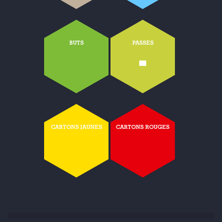
BUTS
PASSES
-
CARTONS JAUNES
CARTONS ROUGES