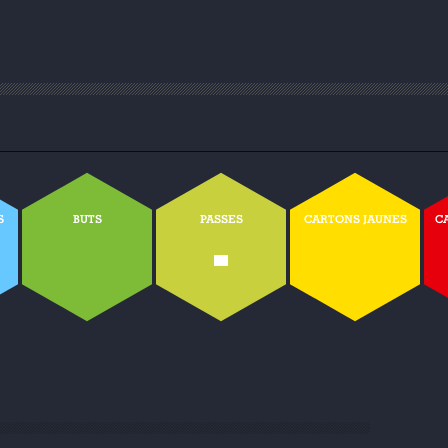
S
BUTS
PASSES
CARTONS JAUNES
C
-