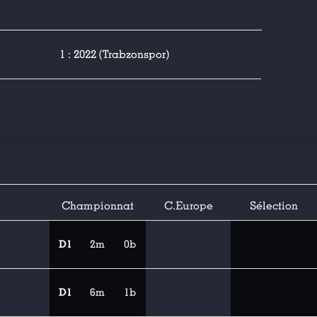
1 : 2022 (Trabzonspor)
Championnat
C.Europe
Sélection
D1
2m
0b
D1
6m
1b