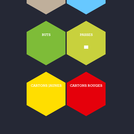
BUTS
PASSES
-
CARTONS JAUNES
CARTONS ROUGES